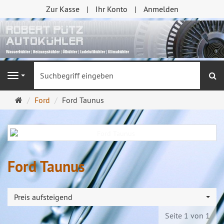
Zur Kasse
Ihr Konto
Anmelden
S
Navigation
Startseite
Ford
Ford Taunus
Ford Taunus
Preis aufsteigend
Seite 1 von 1