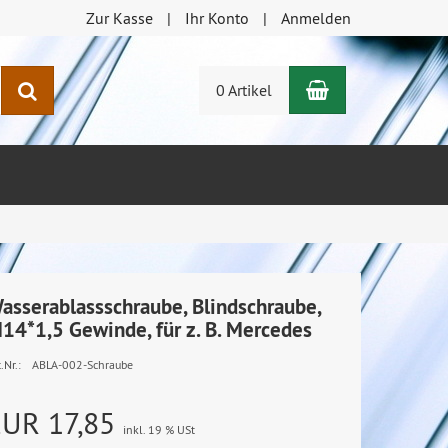
Zur Kasse
Ihr Konto
Anmelden
Warenkorb
Suchen
0 Artikel
asserablassschraube, Blindschraube,
14*1,5 Gewinde, für z. B. Mercedes
.Nr.:
ABLA-002-Schraube
EUR 17,85
inkl. 19 % USt