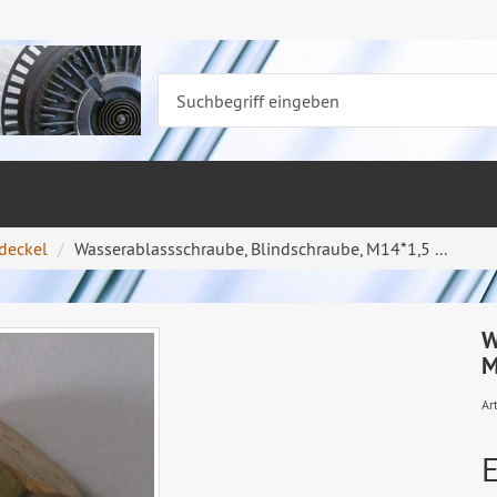
deckel
Wasserablassschraube, Blindschraube, M14*1,5 ...
W
M
Art