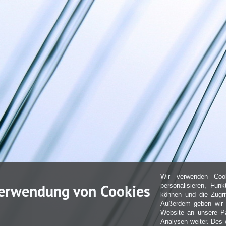
Wir verwenden Coo
erwendung von Cookies
personalisieren, Fun
können und die Zugri
Außerdem geben wir I
Website an unsere Pa
Analysen weiter. Des 