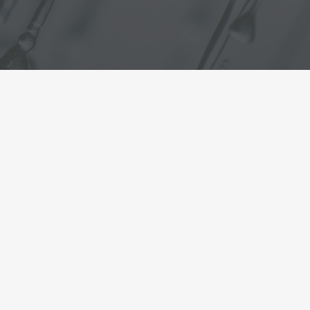
Kontakt
Robert Pütz Autokühler