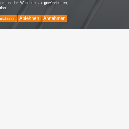
nktion der Webseite zu gewährleisten,
rbar.
Ablehnen
Annehmen
rmationen
Bac
to
Top
nhalt