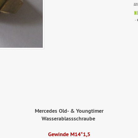
zz
M
ercedes Old- & Youngtimer
Wasserablassschraube
Gewinde M14*1,5